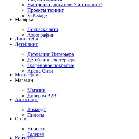
Настройка двигателя (чип тюнинг)
Проекты тюнинг
VIP-stage
Малярка
Покраска авто
Аэрография
Диностенд
Детейлинг
Детейлинг Интерьера
Детейлинг Экстерьера
Графеновое покрытие
Арена Сити
Мотосервис
Магазин
Магазин
Дилерам B2B
Автоспорт
Команда
Пилоты
О нас
Новости
Галерея
Контакты