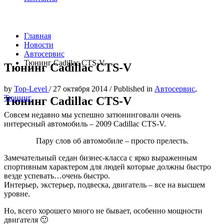
Главная
Новости
Автосервис
Тюнинг Cadillac CTS-V
Тюнинг Cadillac CTS-V
by
Top-Level
/
27 октября 2014
/
Published in
Автосервис
,
Тюнинг
Тюнинг Cadillac CTS-V
Совсем недавно мы успешно затюнинговали очень
интересный автомобиль – 2009 Cadillac CTS-V.
Пару слов об автомобиле – просто прелесть.
Замечательный седан бизнес-класса с ярко выраженным
спортивным характером для людей которые должны быстро
везде успевать…очень быстро.
Интерьер, экстерьер, подвеска, двигатель – все на высшем
уровне.
Но, всего хорошего много не бывает, особенно мощности
двигателя 🙂