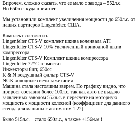
Впрочем, сложно сказать, что ее мало с завода – 552л.с.
Но 650л.с. куда приятнее.
Мы установили комплект увеличения мощности до 650л.с. от
наших партнеров Lingenfelter, США.
Комплект состоял из:
Lingenfelter CTS-V комплект шкива коленвала ATI
Lingenfelter CTS-V 10% Увеличенный приводной шкив
компрессора
Lingenfelter CTS-V Комплект шкива компрессора
Lingenfelter 72*С термостат
Инжекторы 8шт, 650сс
K & N воздушный фильтр CTS-V
NGK холодные свечи зажигания
Машина стала настоящим зверем. По графику видно, что
прирост составил более 100л.с. так как авто не выдало
заявленных заводом 552л.с. в пересчете на моторную
мощность с мощности колесной (коэффициент для данного
стенда для машины с автоматом 1.22).
Было 515л.с. – стало 650л.с., а также +156н.м.!