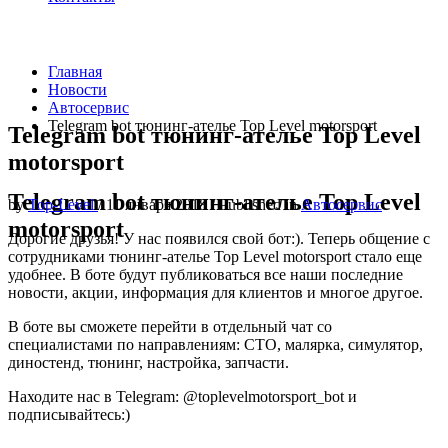
Главная
Новости
Автосервис
Telegram bot тюнинг-ателье Top Level motorsport
Telegram bot тюнинг-ателье Top Level
motorsport
Telegram bot тюнинг-ателье Top Level
by
Top-Level
/
11 января 2018
/
Published in
Автосервис
motorsport
Дорогие друзья! У нас появился свой бот:). Теперь общение с
сотрудниками тюнинг-ателье Top Level motorsport стало еще
удобнее. В боте будут публиковаться все наши последние
новости, акции, информация для клиентов и многое другое.
В боте вы сможете перейти в отдельный чат со
специалистами по направлениям: СТО, малярка, симулятор,
диностенд, тюнинг, настройка, запчасти.
Находите нас в Telegram: @toplevelmotorsport_bot и
подписывайтесь:)