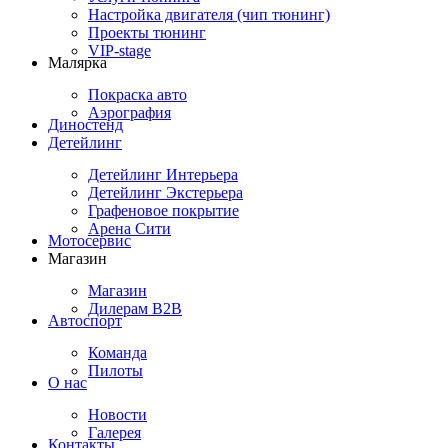
Настройка двигателя (чип тюнинг)
Проекты тюнинг
VIP-stage
Малярка
Покраска авто
Аэрография
Диностенд
Детейлинг
Детейлинг Интерьера
Детейлинг Экстерьера
Графеновое покрытие
Арена Сити
Мотосервис
Магазин
Магазин
Дилерам B2B
Автоспорт
Команда
Пилоты
О нас
Новости
Галерея
Контакты