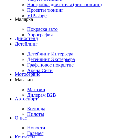
Настройка двигателя (чип тюнинг)
Проекты тюнинг
VIP-stage
Малярка
Покраска авто
Аэрография
Диностенд
Детейлинг
Детейлинг Интерьера
Детейлинг Экстерьера
Графеновое покрытие
Арена Сити
Мотосервис
Магазин
Магазин
Дилерам B2B
Автоспорт
Команда
Пилоты
О нас
Новости
Галерея
Контакты