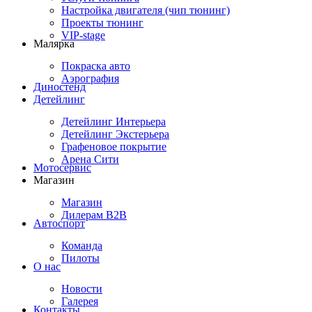
Настройка двигателя (чип тюнинг)
Проекты тюнинг
VIP-stage
Малярка
Покраска авто
Аэрография
Диностенд
Детейлинг
Детейлинг Интерьера
Детейлинг Экстерьера
Графеновое покрытие
Арена Сити
Мотосервис
Магазин
Магазин
Дилерам B2B
Автоспорт
Команда
Пилоты
О нас
Новости
Галерея
Контакты