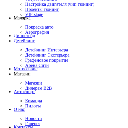
Настройка двигателя (чип тюнинг)
Проекты тюнинг
VIP-stage
Малярка
Покраска авто
Аэрография
Диностенд
Детейлинг
Детейлинг Интерьера
Детейлинг Экстерьера
Графеновое покрытие
Арена Сити
Мотосервис
Магазин
Магазин
Дилерам B2B
Автоспорт
Команда
Пилоты
О нас
Новости
Галерея
Контакты