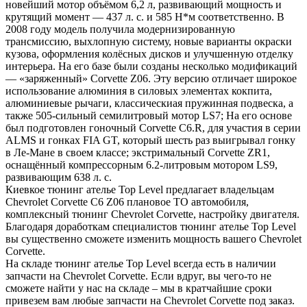
новейший мотор объёмом 6,2 л, развивающий мощность и
крутящий момент — 437 л. с. и 585 Н*м соответственно. В
2008 году модель получила модернизированную
трансмиссию, выхлопную систему, новые варианты окраски
кузова, оформления колёсных дисков и улучшенную отделку
интерьера. На его базе были созданы несколько модификаций
— «заряженный» Corvette Z06. Эту версию отличает широкое
использование алюминия в силовых элементах кокпита,
алюминиевые рычаги, классическиая пружинная подвеска, а
также 505-сильный семилитровый мотор LS7; На его основе
был подготовлен гоночный Corvette C6.R, для участия в серии
ALMS и гонках FIA GT, который шесть раз выигрывал гонку
в Ле-Мане в своем классе; экстримальный Corvette ZR1,
оснащённый компрессорным 6.2-литровым мотором LS9,
развивающим 638 л. с.
Киевкое тюнинг ателье Top Level предлагает владельцам
Chevrolet Corvette C6 Z06 плановое ТО автомобиля,
комплексный тюнинг Chevrolet Corvette, настройку двигателя.
Благодаря доработкам специалистов тюнинг ателье Top Level
вы существенно сможете изменить мощность вашего Chevrolet
Corvette.
На складе тюнинг ателье Top Level всегда есть в наличии
запчасти на Chevrolet Corvette. Если вдруг, вы чего-то не
сможете найти у нас на складе – мы в кратчайшие сроки
привезем вам любые запчасти на Chevrolet Corvette под заказ.