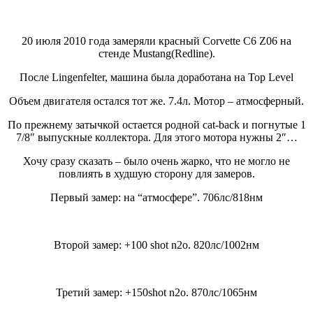
20 июля 2010 года замеряли красный Corvette C6 Z06 на
стенде Mustang(Redline).
После Lingenfelter, машина была доработана на Top Level
Объем двигателя остался тот же. 7.4л. Мотор – атмосферный.
По прежнему затычкой остается родной cat-back и погнутые 1
7/8″ выпускные коллектора. Для этого мотора нужны 2″…
Хочу сразу сказать – было очень жарко, что не могло не
повлиять в худшую сторону для замеров.
Первый замер: на “атмосфере”. 706лс/818нм
Второй замер: +100 shot n2o. 820лс/1002нм
Третий замер: +150shot n2o. 870лс/1065нм