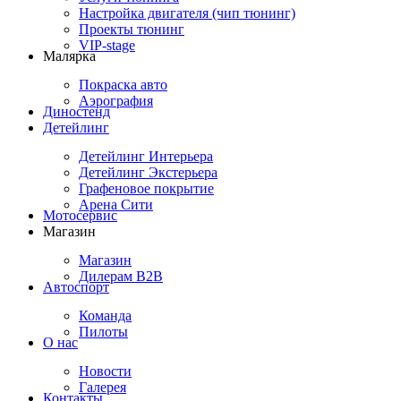
Настройка двигателя (чип тюнинг)
Проекты тюнинг
VIP-stage
Малярка
Покраска авто
Аэрография
Диностенд
Детейлинг
Детейлинг Интерьера
Детейлинг Экстерьера
Графеновое покрытие
Арена Сити
Мотосервис
Магазин
Магазин
Дилерам B2B
Автоспорт
Команда
Пилоты
О нас
Новости
Галерея
Контакты