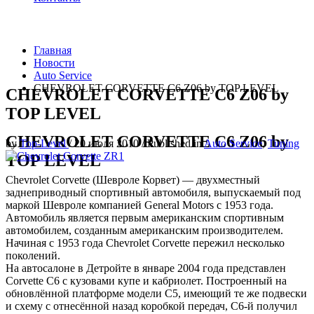
Главная
Новости
Auto Service
CHEVROLET CORVETTE C6 Z06 by TOP LEVEL
CHEVROLET CORVETTE C6 Z06 by
TOP LEVEL
CHEVROLET CORVETTE C6 Z06 by
by
Top-Level
/
20 июля 2010
/
Published in
Auto Service
,
Tuning
TOP LEVEL
Chevrolet Corvette (Шевроле Корвет) — двухместный
заднеприводный спортивный автомобиля, выпускаемый под
маркой Шевроле компанией General Motors с 1953 года.
Автомобиль является первым американским спортивным
автомобилем, созданным американским производителем.
Начиная с 1953 года Chevrolet Corvette пережил несколько
поколений.
На автосалоне в Детройте в январе 2004 года представлен
Corvette C6 с кузовами купе и кабриолет. Построенный на
обновлённой платформе модели С5, имеющий те же подвески
и схему с отнесённой назад коробкой передач, С6-й получил