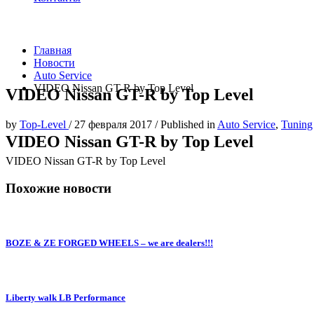
Главная
Новости
Auto Service
VIDEO Nissan GT-R by Top Level
VIDEO Nissan GT-R by Top Level
by
Top-Level
/
27 февраля 2017
/
Published in
Auto Service
,
Tuning
VIDEO Nissan GT-R by Top Level
VIDEO Nissan GT-R by Top Level
Похожие новости
BOZE & ZE FORGED WHEELS – we are dealers!!!
Liberty walk LB Performance