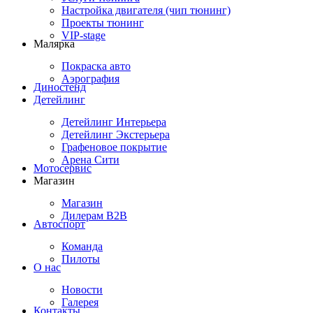
Настройка двигателя (чип тюнинг)
Проекты тюнинг
VIP-stage
Малярка
Покраска авто
Аэрография
Диностенд
Детейлинг
Детейлинг Интерьера
Детейлинг Экстерьера
Графеновое покрытие
Арена Сити
Мотосервис
Магазин
Магазин
Дилерам B2B
Автоспорт
Команда
Пилоты
О нас
Новости
Галерея
Контакты