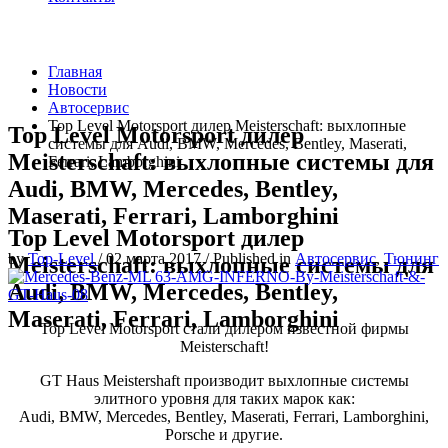
Главная
Новости
Автосервис
Top Level Motorsport дилер Meisterschaft: выхлопные
Top Level Motorsport дилер
системы для Audi, BMW, Mercedes, Bentley, Maserati,
Meisterschaft: выхлопные системы для
Ferrari, Lamborghini
Audi, BMW, Mercedes, Bentley,
Maserati, Ferrari, Lamborghini
Top Level Motorsport дилер
by
Top-Level
/
02 марта 2017
/
Published in
Автосервис
,
Тюнинг
Meisterschaft: выхлопные системы для
Audi, BMW, Mercedes, Bentley,
Maserati, Ferrari, Lamborghini
Top Level Motorsport стали дилером известной фирмы
Meisterschaft!
GT Haus Meistershaft производит выхлопные системы
элитного уровня для таких марок как:
Audi, BMW, Mercedes, Bentley, Maserati, Ferrari, Lamborghini,
Porsche и другие.