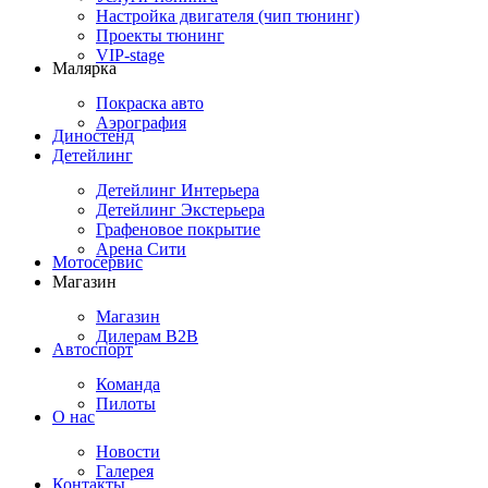
Настройка двигателя (чип тюнинг)
Проекты тюнинг
VIP-stage
Малярка
Покраска авто
Аэрография
Диностенд
Детейлинг
Детейлинг Интерьера
Детейлинг Экстерьера
Графеновое покрытие
Арена Сити
Мотосервис
Магазин
Магазин
Дилерам B2B
Автоспорт
Команда
Пилоты
О нас
Новости
Галерея
Контакты