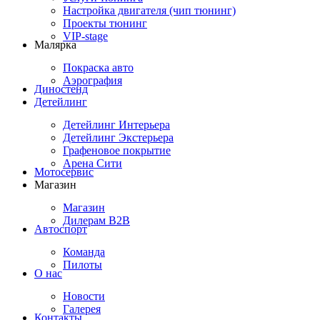
Настройка двигателя (чип тюнинг)
Проекты тюнинг
VIP-stage
Малярка
Покраска авто
Аэрография
Диностенд
Детейлинг
Детейлинг Интерьера
Детейлинг Экстерьера
Графеновое покрытие
Арена Сити
Мотосервис
Магазин
Магазин
Дилерам B2B
Автоспорт
Команда
Пилоты
О нас
Новости
Галерея
Контакты