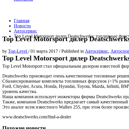
Главная
Новости
Автосервис
Top Level Motorsport дилер Deatschwerks: топливные фор
Top Level Motorsport дилер Deatschwer
by
Top-Level
/
01 марта 2017
/
Published in
Автосервис
,
Автоспо
Top Level Motorsport дилер Deatschwer
Top Level Motorsport стал официальным дилером известной фир
Deatschwerks производит очень качественные топливные решен
Сбалансированные комплекты топливных форсунок (<1% разницы 
Ford, Chrysler, Acura, Honda, Hyundai, Toyota, Mazda, Infinit
уровень качества.
Наша компания использует инжекторы фирмы Deatschwerks пра
Также, компания Deatschwerks предлагает самый качественны
Это аналог всем известного Walbro 255, при этом более произ
www.deatschwerks.com/find-a-dealer
Похожие новости