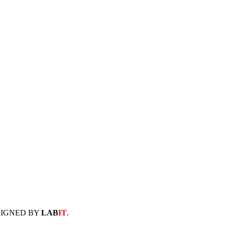
SIGNED BY
LAB
IT
.