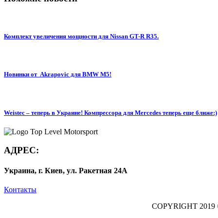
Комплект увеличения мощности для Nissan GT-R R35.
Новинки от Akrapovic для BMW M5!
Weistec – теперь в Украине! Компрессора для Mercedes теперь еще ближе:)
АДРЕС:
Украина, г. Киев, ул. Ракетная 24А
Контакты
COPYRIGHT 2019