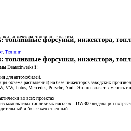
сунки, инжектора, топливные насосы
ks: топливные форсунки, инжектора, то
рт
,
Тюнинг
ks: топливные форсунки, инжектора, то
мы Deatschwerks!!!
ия для автомобилей.
объема распыления) на базе инжекторов заводских производителе
i, BMW, VW, Lotus, Mercedes, Porsche, Audi. Это позволяет замен
ктически во всех проектах.
й из компактных топливных насосов – DW300 выдающий потряса
водительный и более качественный.