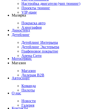
Настройка двигателя (чип тюнинг)
Проекты тюнинг
VIP-stage
Малярка
Покраска авто
Аэрография
Диностенд
Детейлинг
Детейлинг Интерьера
Детейлинг Экстерьера
Графеновое покрытие
Арена Сити
Мотосервис
Магазин
Магазин
Дилерам B2B
Автоспорт
Команда
Пилоты
О нас
Новости
Галерея
Контакты