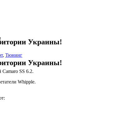
!
рритории Украины!
рт
,
Тюнинг
рритории Украины!
Camaro SS 6.2.
етатели Whipple.
ют: