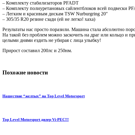
– Комплекту стабилизаторов PFADT
– Комплекту полиуретановых сайлентблоков всей подвески P
– Легким и красивым дискам TSW Nurburgring 20″
– 305/35 R20 резине сзади (ей не легко! хаха)
Результаты нас просто поразили. Машина стала абсолютно по
На такой без проблем можно заскочить на драг или кольцо и 
целыми днями ездить не убирая с лица улыбку!
Прирост составил 200лс и 250нм.
Похожие новости
Нашествие “желтых” на Top Level Motorsport
Top Level Motorsport дилер Vi-PEC!!!