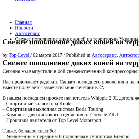
Главная
Новости
Автосервис
Свежее пополнение диких коней на территории Украины
Свежее пополнение диких коней на те
by
Top-Level
/
02 марта 2017
/
Published in
Автосервис
,
Автоспо
Свежее пополнение диких коней на те
Сегодня мы выпустили в бой свежеиспеченный компрессорный 
Нас продолжают радовать Camaro последнего поколения и нагн
Вместе получается замечательное сочетание. 🙂
В нашем последнем проекте нагнетатель Whipple 2.9L дополня
– Спортивные коллектора Kooks
– Спортивная выхлопная система Borla Touring
– Комплект двухдискового сцепления от Corvette ZR-1
– Прошивка двигателя от Top Level Motorsport
Также, большое спасибо:
– Увеличенным передним 6-поршневым суппортам Brembo