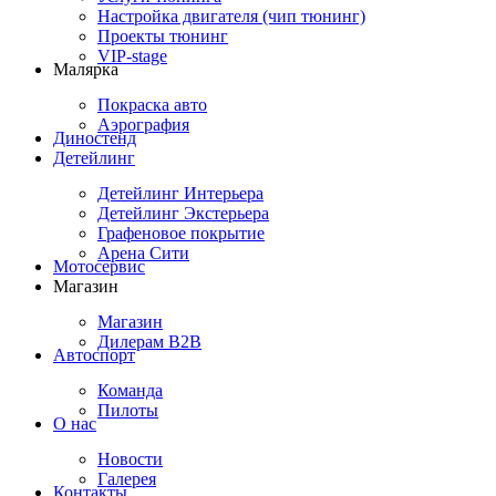
Настройка двигателя (чип тюнинг)
Проекты тюнинг
VIP-stage
Малярка
Покраска авто
Аэрография
Диностенд
Детейлинг
Детейлинг Интерьера
Детейлинг Экстерьера
Графеновое покрытие
Арена Сити
Мотосервис
Магазин
Магазин
Дилерам B2B
Автоспорт
Команда
Пилоты
О нас
Новости
Галерея
Контакты