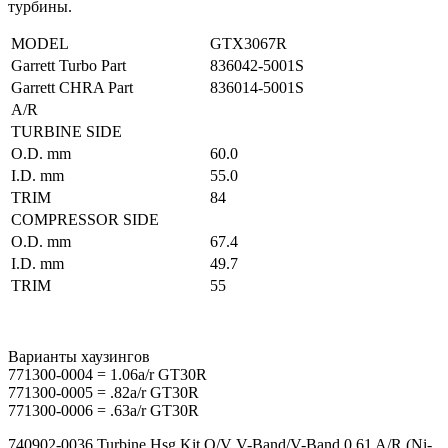
турбины.
MODEL
GTX3067R
Garrett Turbo Part
836042-5001S
Garrett CHRA Part
836014-5001S
A/R
TURBINE SIDE
O.D. mm
60.0
I.D. mm
55.0
TRIM
84
COMPRESSOR SIDE
O.D. mm
67.4
I.D. mm
49.7
TRIM
55
Варианты хаузингов
771300-0004 = 1.06a/r GT30R
771300-0005 = .82a/r GT30R
771300-0006 = .63a/r GT30R
740902-0036 Turbine Hsg Kit O/V V-Band/V-Band 0.61 A/R (Ni-