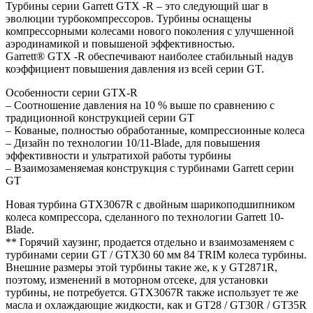
Турбины серии Garrett GTX -R – это следующий шаг в
эволюции турбокомпрессоров. Турбины оснащены
компрессорными колесами нового поколения с улучшенной
аэродинамикой и повышеной эффективностью.
Garrett® GTX -R обеспечивают наиболее стабильный надув
коэффициент повышения давления из всей серии GT.
Особенности серии GTX-R
– Соотношение давления на 10 % выше по сравнению с
традиционной конструкцией серии GT
– Кованые, полностью обработанные, компрессионные колеса
– Дизайн по технологии 10/11-Blade, для повышения
эффективности и ультратихой работы турбины
– Взаимозаменяемая конструкция с турбинами Garrett серии
GT
Новая турбина GTX3067R с двойным шарикоподшипником
колеса компрессора, сделанного по технологии Garrett 10-
Blade.
** Горячий хаузинг, продается отдельно и взаимозаменяем с
турбинами серии GT / GTX30 60 мм 84 TRIM колеса турбины.
Внешние размеры этой турбины такие же, к у GT2871R,
поэтому, изменений в моторном отсеке, для установки
турбины, не потребуется. GTX3067R также использует те же
масла и охлаждающие жидкости, как и GT28 / GT30R / GT35R