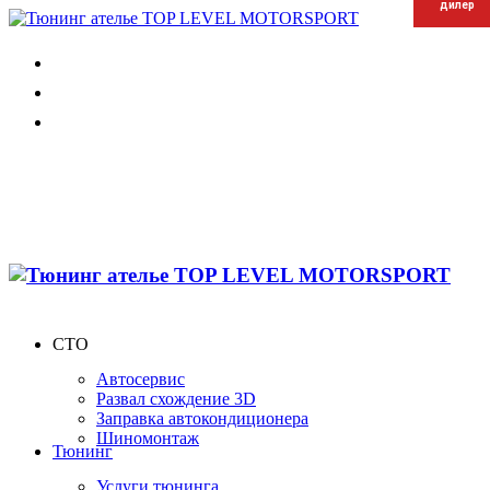
дилер
дилер
дилер
СТО
Автосервис
Развал схождение 3D
Заправка автокондиционера
Шиномонтаж
Тюнинг
Услуги тюнинга