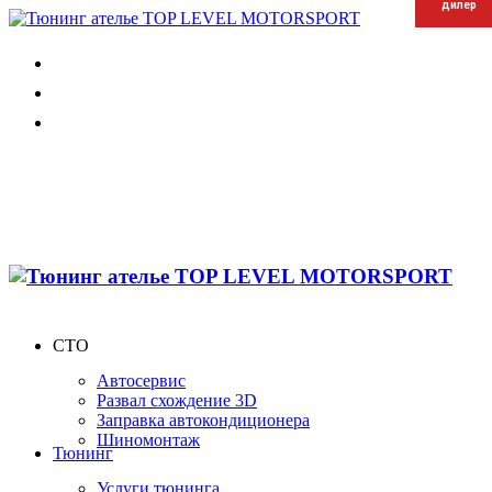
дилер
дилер
дилер
СТО
Автосервис
Развал схождение 3D
Заправка автокондиционера
Шиномонтаж
Тюнинг
Услуги тюнинга