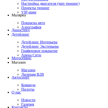
Настройка двигателя (чип тюнинг)
Проекты тюнинг
VIP-stage
Малярка
Покраска авто
Аэрография
Диностенд
Детейлинг
Детейлинг Интерьера
Детейлинг Экстерьера
Графеновое покрытие
Арена Сити
Мотосервис
Магазин
Магазин
Дилерам B2B
Автоспорт
Команда
Пилоты
О нас
Новости
Галерея
Контакты