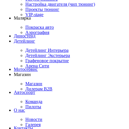
Настройка двигателя (чип тюнинг)
Проекты тюнинг
VIP-stage
Малярка
Покраска авто
Аэрография
Диностенд
Детейлинг
Детейлинг Интерьера
Детейлинг Экстерьера
Графеновое покрытие
Арена Сити
Мотосервис
Магазин
Магазин
Дилерам B2B
Автоспорт
Команда
Пилоты
О нас
Новости
Галерея
Контакты