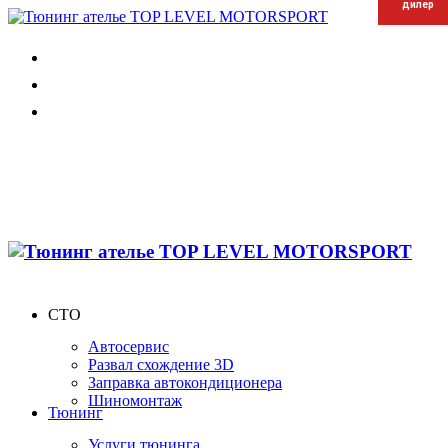
дилер
дилер
дилер
СТО
Автосервис
Развал схождение 3D
Заправка автокондиционера
Шиномонтаж
Тюнинг
Услуги тюнинга