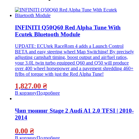
INFINITI Q50Q60 Red Alpha Tune With
Ecutek Bluetooth Module
UPDATE: ECUtek RaceRom 4 adds a Launch Control
BETA and easy steering wheel Map Switching! By precisely
adjusting camshaft timing, boost output and air/fuel ratios,
your 3.0L twin turbo equipped Q60 and Q50 will produce
over 400 wheel horsepower and a pavement shredding 460+
ft/lbs of torque with just the Red Alpha Tune!
1,827.00
₴
В корзину
Подробнее
Чип тюнинг Stage 2 Audi A1 2.0 TFSI | 2010-
2014
0.00
₴
В корзину
Подробнее