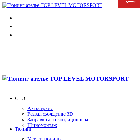
дилер
дилер
дилер
СТО
Автосервис
Развал схождение 3D
Заправка автокондиционера
Шиномонтаж
Тюнинг
Услуги тюнинга