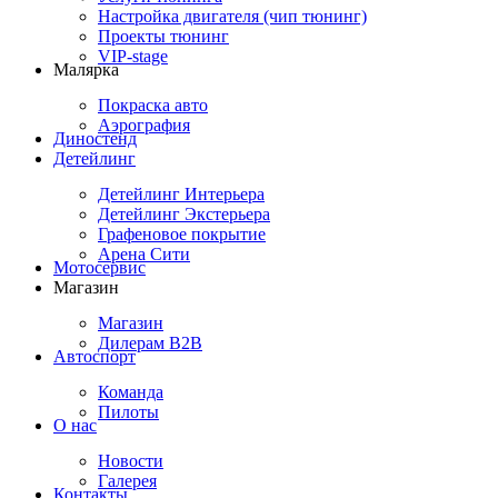
Настройка двигателя (чип тюнинг)
Проекты тюнинг
VIP-stage
Малярка
Покраска авто
Аэрография
Диностенд
Детейлинг
Детейлинг Интерьера
Детейлинг Экстерьера
Графеновое покрытие
Арена Сити
Мотосервис
Магазин
Магазин
Дилерам B2B
Автоспорт
Команда
Пилоты
О нас
Новости
Галерея
Контакты