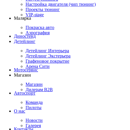
Настройка двигателя (чип тюнинг)
Проекты тюнинг
VIP-stage
Малярка
Покраска авто
Аэрография
Диностенд
Детейлинг
Детейлинг Интерьера
Детейлинг Экстерьера
Графеновое покрытие
Арена Сити
Мотосервис
Магазин
Магазин
Дилерам B2B
Автоспорт
Команда
Пилоты
О нас
Новости
Галерея
Контакты