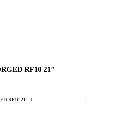
ORGED RF10 21″
ED RF10 21"