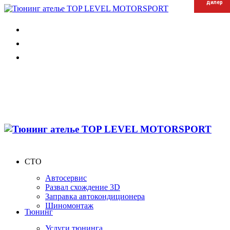
дилер
дилер
дилер
СТО
Автосервис
Развал схождение 3D
Заправка автокондиционера
Шиномонтаж
Тюнинг
Услуги тюнинга