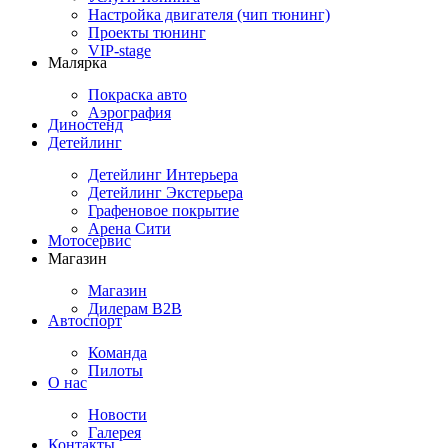
Настройка двигателя (чип тюнинг)
Проекты тюнинг
VIP-stage
Малярка
Покраска авто
Аэрография
Диностенд
Детейлинг
Детейлинг Интерьера
Детейлинг Экстерьера
Графеновое покрытие
Арена Сити
Мотосервис
Магазин
Магазин
Дилерам B2B
Автоспорт
Команда
Пилоты
О нас
Новости
Галерея
Контакты