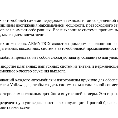
автомобилей самыми передовыми технологиями современной вы
ринципам достижения максимальной мощности, превосходного зв
орые не имеют себе равных. Все выхлопные системы пропитаны 
 мы создаем впечатления.
ских инженеров, ARMYTRIX является примером революционного 
дительных выхлопных систем в автомобильной промышленности
мобиль представляет собой сложную задачу, созданную для удо
оизводстве клапанных выпускных систем из титана и нержавеюще
зможное качество звучания выхлопа.
аций каждого автомобиля и изготовлены вручную для обеспеч
rsche и Volkswagen, чтобы создать системы с максимальной совме
материалом и сложным дизайном внутренней камеры. Это гарант
рецедентную универсальность в эксплуатации. Простой брелок, 
авить ими всеми.