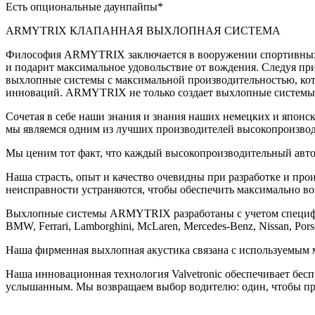
Есть опциональные даунпайпы*
ARMYTRIX КЛАПАННАЯ ВЫХЛОПНАЯ СИСТЕМА
Философия ARMYTRIX заключается в вооружении спортивных 
и подарит максимальное удовольствие от вождения. Следуя п
выхлопные системы с максимальной производительностью, кот
инноваций. ARMYTRIX не только создает выхлопные системы,
Сочетая в себе наши знания и знания наших немецких и япон
мы являемся одним из лучших производителей высокопроизво
Мы ценим тот факт, что каждый высокопроизводительный авто
Наша страсть, опыт и качество очевидны при разработке и пр
неисправности устраняются, чтобы обеспечить максимально во
Выхлопные системы ARMYTRIX разработаны с учетом специфик
BMW, Ferrari, Lamborghini, McLaren, Mercedes-Benz, Nissan, Po
Наша фирменная выхлопная акустика связана с используемым 
Наша инновационная технология Valvetronic обеспечивает бесп
услышанным. Мы возвращаем выбор водителю: один, чтобы пр