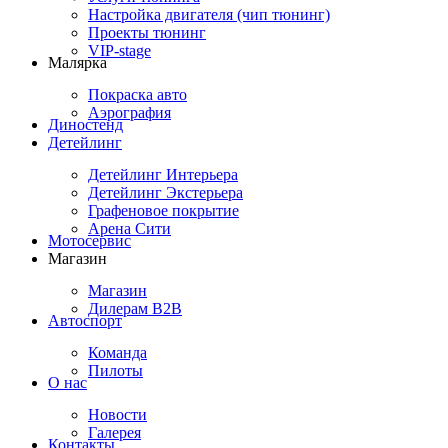
Настройка двигателя (чип тюнинг)
Проекты тюнинг
VIP-stage
Малярка
Покраска авто
Аэрография
Диностенд
Детейлинг
Детейлинг Интерьера
Детейлинг Экстерьера
Графеновое покрытие
Арена Сити
Мотосервис
Магазин
Магазин
Дилерам B2B
Автоспорт
Команда
Пилоты
О нас
Новости
Галерея
Контакты