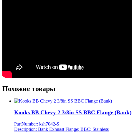
Похожие товары
Kooks BB Chevy 2 3/8in SS BBC Flange (Bank)
PartNumber: ksh7042-S
Description: Bank Exhuast Flange; BBC; Stainless