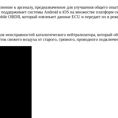
нение к арсеналу, предназначенное для улучшения общего опы
поддерживает системы Android и iOS на множестве платформ с
le OBDII, который извлекает данные ECU и передает их в режи
ов неисправностей каталитического нейтрализатора, который о
оток свежего воздуха от старого, грязного, проводного подключе