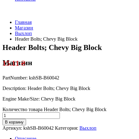
Главная
Магазин
Официальный
Выхлоп
дилер
Header Bolts; Chevy Big Block
Header Bolts; Chevy Big Block
Магазин
15.11
₴
PartNumber: kshSB-B60042
Description: Header Bolts; Chevy Big Block
Engine Make/Size: Chevy Big Block
Количество товара Header Bolts; Chevy Big Block
В корзину
Артикул:
kshSB-B60042
Категория:
Выхлоп
Описание