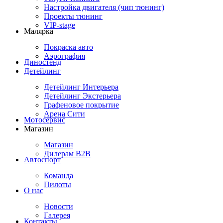
Настройка двигателя (чип тюнинг)
Проекты тюнинг
VIP-stage
Малярка
Покраска авто
Аэрография
Диностенд
Детейлинг
Детейлинг Интерьера
Детейлинг Экстерьера
Графеновое покрытие
Арена Сити
Мотосервис
Магазин
Магазин
Дилерам B2B
Автоспорт
Команда
Пилоты
О нас
Новости
Галерея
Контакты