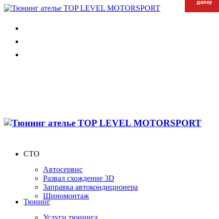
дилер
дилер
дилер
СТО
Автосервис
Развал схождение 3D
Заправка автокондиционера
Шиномонтаж
Тюнинг
Услуги тюнинга