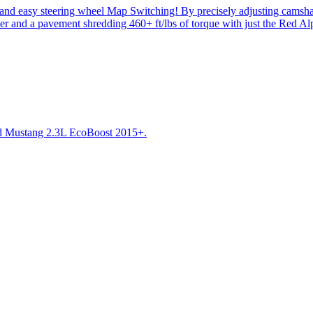
y steering wheel Map Switching! By precisely adjusting camshaft tim
 and a pavement shredding 460+ ft/lbs of torque with just the Red Al
 Mustang 2.3L EcoBoost 2015+.