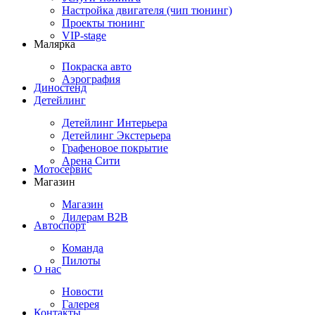
Настройка двигателя (чип тюнинг)
Проекты тюнинг
VIP-stage
Малярка
Покраска авто
Аэрография
Диностенд
Детейлинг
Детейлинг Интерьера
Детейлинг Экстерьера
Графеновое покрытие
Арена Сити
Мотосервис
Магазин
Магазин
Дилерам B2B
Автоспорт
Команда
Пилоты
О нас
Новости
Галерея
Контакты