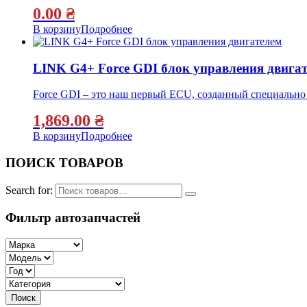
0.00
₴
В корзину
Подробнее
LINK G4+ Force GDI блок управления двига
Force GDI – это наш первый ECU, созданный специально
1,869.00
₴
В корзину
Подробнее
ПОИСК ТОВАРОВ
Search for:
Фильтр автозапчастей