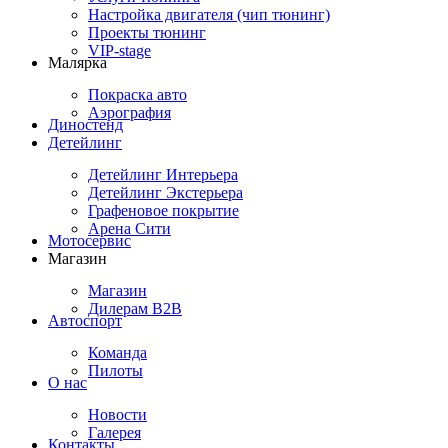
Настройка двигателя (чип тюнинг)
Проекты тюнинг
VIP-stage
Малярка
Покраска авто
Аэрография
Диностенд
Детейлинг
Детейлинг Интерьера
Детейлинг Экстерьера
Графеновое покрытие
Арена Сити
Мотосервис
Магазин
Магазин
Дилерам B2B
Автоспорт
Команда
Пилоты
О нас
Новости
Галерея
Контакты