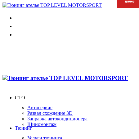
дилер
дилер
дилер
СТО
Автосервис
Развал схождение 3D
Заправка автокондиционера
Шиномонтаж
Тюнинг
Услуги тюнинга