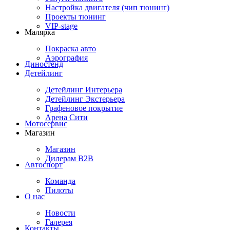
Настройка двигателя (чип тюнинг)
Проекты тюнинг
VIP-stage
Малярка
Покраска авто
Аэрография
Диностенд
Детейлинг
Детейлинг Интерьера
Детейлинг Экстерьера
Графеновое покрытие
Арена Сити
Мотосервис
Магазин
Магазин
Дилерам B2B
Автоспорт
Команда
Пилоты
О нас
Новости
Галерея
Контакты