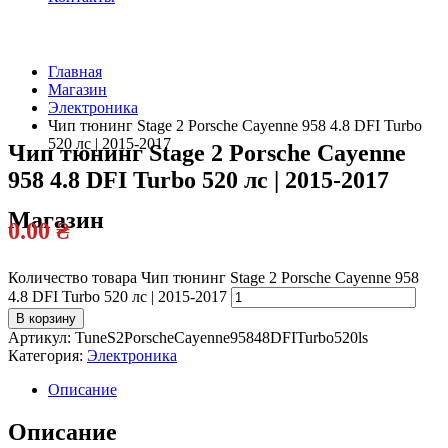
Главная
Магазин
Официальный
Электроника
дилер
Чип тюнинг Stage 2 Porsche Cayenne 958 4.8 DFI Turbo
520 лс | 2015-2017
Чип тюнинг Stage 2 Porsche Cayenne
958 4.8 DFI Turbo 520 лс | 2015-2017
Магазин
0.00
₴
Количество товара Чип тюнинг Stage 2 Porsche Cayenne 958
4.8 DFI Turbo 520 лс | 2015-2017
В корзину
Артикул:
TuneS2PorscheCayenne95848DFITurbo520ls
Категория:
Электроника
Описание
Описание