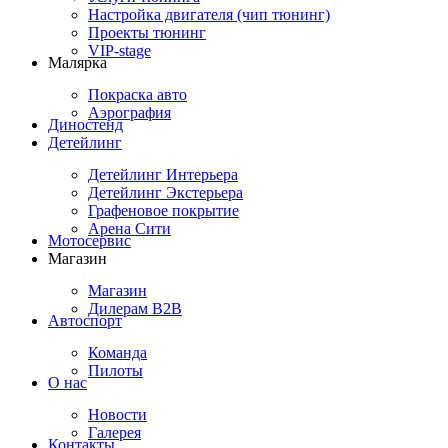
Настройка двигателя (чип тюнинг)
Проекты тюнинг
VIP-stage
Малярка
Покраска авто
Аэрография
Диностенд
Детейлинг
Детейлинг Интерьера
Детейлинг Экстерьера
Графеновое покрытие
Арена Сити
Мотосервис
Магазин
Магазин
Дилерам B2B
Автоспорт
Команда
Пилоты
О нас
Новости
Галерея
Контакты