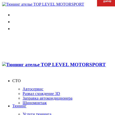
дилер
дилер
дилер
СТО
Автосервис
Развал схождение 3D
Заправка автокондиционера
Шиномонтаж
Тюнинг
Услуги тюнинга