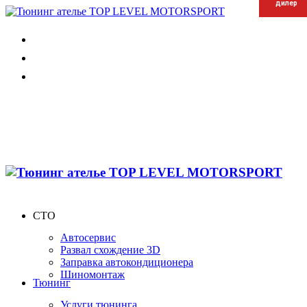
дилер
дилер
дилер
СТО
Автосервис
Развал схождение 3D
Заправка автокондиционера
Шиномонтаж
Тюнинг
Услуги тюнинга