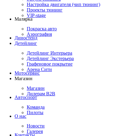
Настройка двигателя (чип тюнинг)
Проекты тюнинг
VIP-stage
Малярка
Покраска авто
Аэрография
Диностенд
Детейлинг
Детейлинг Интерьера
Детейлинг Экстерьера
Графеновое покрытие
Арена Сити
Мотосервис
Магазин
Магазин
Дилерам B2B
Автоспорт
Команда
Пилоты
О нас
Новости
Галерея
Контакты