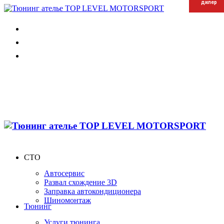
дилер
дилер
дилер
СТО
Автосервис
Развал схождение 3D
Заправка автокондиционера
Шиномонтаж
Тюнинг
Услуги тюнинга