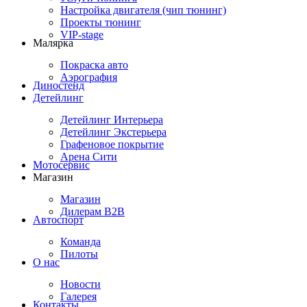
Настройка двигателя (чип тюнинг)
Проекты тюнинг
VIP-stage
Малярка
Покраска авто
Аэрография
Диностенд
Детейлинг
Детейлинг Интерьера
Детейлинг Экстерьера
Графеновое покрытие
Арена Сити
Мотосервис
Магазин
Магазин
Дилерам B2B
Автоспорт
Команда
Пилоты
О нас
Новости
Галерея
Контакты