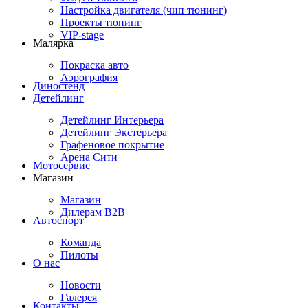
Настройка двигателя (чип тюнинг)
Проекты тюнинг
VIP-stage
Малярка
Покраска авто
Аэрография
Диностенд
Детейлинг
Детейлинг Интерьера
Детейлинг Экстерьера
Графеновое покрытие
Арена Сити
Мотосервис
Магазин
Магазин
Дилерам B2B
Автоспорт
Команда
Пилоты
О нас
Новости
Галерея
Контакты