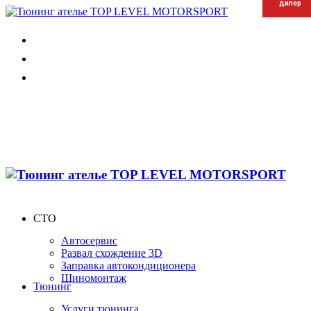
дилер
дилер
дилер
СТО
Автосервис
Развал схождение 3D
Заправка автокондиционера
Шиномонтаж
Тюнинг
Услуги тюнинга