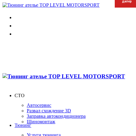
дилер
дилер
дилер
СТО
Автосервис
Развал схождение 3D
Заправка автокондиционера
Шиномонтаж
Тюнинг
Услуги тюнинга