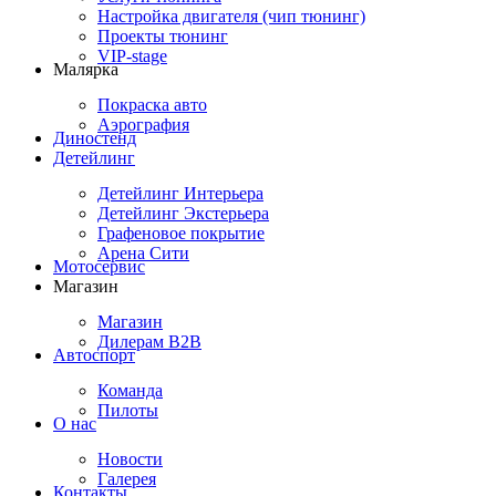
Настройка двигателя (чип тюнинг)
Проекты тюнинг
VIP-stage
Малярка
Покраска авто
Аэрография
Диностенд
Детейлинг
Детейлинг Интерьера
Детейлинг Экстерьера
Графеновое покрытие
Арена Сити
Мотосервис
Магазин
Магазин
Дилерам B2B
Автоспорт
Команда
Пилоты
О нас
Новости
Галерея
Контакты