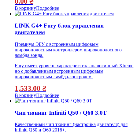
0.00
₴
В корзину
Подробнее
LINK G4+ Fury блок управления
двигателем
Премиум ЭБУ с встроенным цифровым
широкополосным контроллером широкополосного
лямбда зонда.
Fury имеет уровень характеристик, аналогичный Xtreme,
но с добавленным встроенным цифровым
широкополосным лямбда-контролем.
1,533.00
₴
В корзину
Подробнее
Чип тюнинг Infiniti Q50 / Q60 3.0T
Качественный чип тюнинг (настройка двигателя) для
Infiniti Q50 и Q60 2016+.