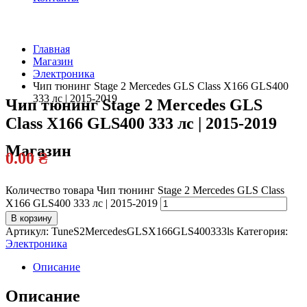
Главная
Магазин
Официальный
Электроника
дилер
Чип тюнинг Stage 2 Mercedes GLS Class X166 GLS400
333 лс | 2015-2019
Чип тюнинг Stage 2 Mercedes GLS
Class X166 GLS400 333 лс | 2015-2019
Магазин
0.00
₴
Количество товара Чип тюнинг Stage 2 Mercedes GLS Class
X166 GLS400 333 лс | 2015-2019
В корзину
Артикул:
TuneS2MercedesGLSX166GLS400333ls
Категория:
Электроника
Описание
Описание