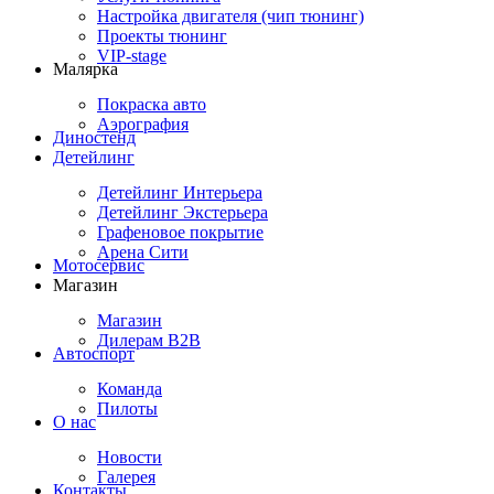
Настройка двигателя (чип тюнинг)
Проекты тюнинг
VIP-stage
Малярка
Покраска авто
Аэрография
Диностенд
Детейлинг
Детейлинг Интерьера
Детейлинг Экстерьера
Графеновое покрытие
Арена Сити
Мотосервис
Магазин
Магазин
Дилерам B2B
Автоспорт
Команда
Пилоты
О нас
Новости
Галерея
Контакты