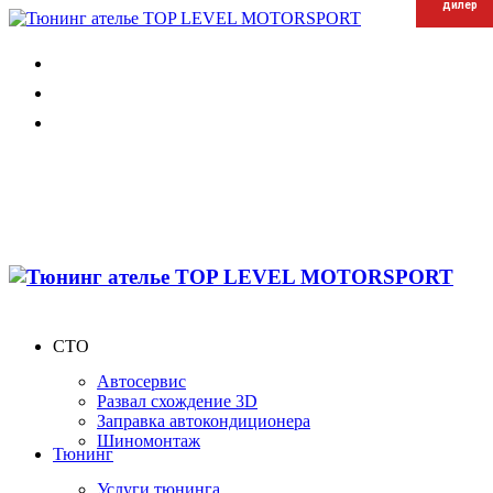
дилер
дилер
дилер
СТО
Автосервис
Развал схождение 3D
Заправка автокондиционера
Шиномонтаж
Тюнинг
Услуги тюнинга