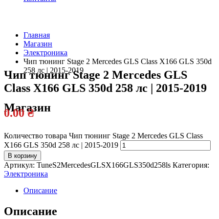
Главная
Магазин
Официальный
Электроника
дилер
Чип тюнинг Stage 2 Mercedes GLS Class X166 GLS 350d
258 лс | 2015-2019
Чип тюнинг Stage 2 Mercedes GLS
Class X166 GLS 350d 258 лс | 2015-2019
Магазин
0.00
₴
Количество товара Чип тюнинг Stage 2 Mercedes GLS Class
X166 GLS 350d 258 лс | 2015-2019
В корзину
Артикул:
TuneS2MercedesGLSX166GLS350d258ls
Категория:
Электроника
Описание
Описание