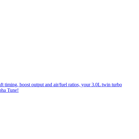
ing, boost output and air/fuel ratios, your 3.0L twin turbo
pha Tune!