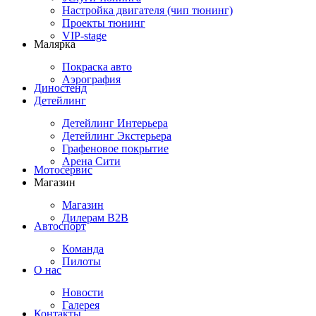
Настройка двигателя (чип тюнинг)
Проекты тюнинг
VIP-stage
Малярка
Покраска авто
Аэрография
Диностенд
Детейлинг
Детейлинг Интерьера
Детейлинг Экстерьера
Графеновое покрытие
Арена Сити
Мотосервис
Магазин
Магазин
Дилерам B2B
Автоспорт
Команда
Пилоты
О нас
Новости
Галерея
Контакты