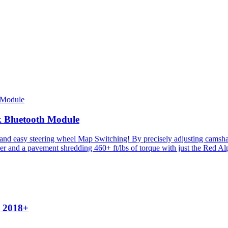
 Bluetooth Module
y steering wheel Map Switching! By precisely adjusting camshaft tim
 and a pavement shredding 460+ ft/lbs of torque with just the Red Al
 2018+