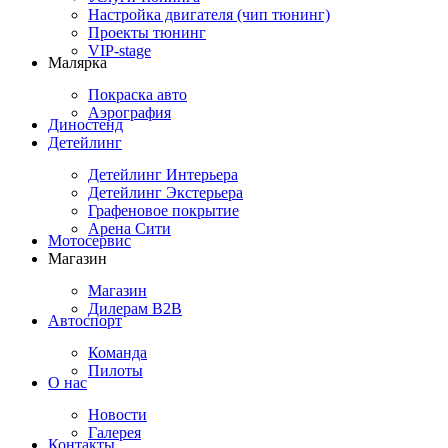
Настройка двигателя (чип тюнинг)
Проекты тюнинг
VIP-stage
Малярка
Покраска авто
Аэрография
Диностенд
Детейлинг
Детейлинг Интерьера
Детейлинг Экстерьера
Графеновое покрытие
Арена Сити
Мотосервис
Магазин
Магазин
Дилерам B2B
Автоспорт
Команда
Пилоты
О нас
Новости
Галерея
Контакты