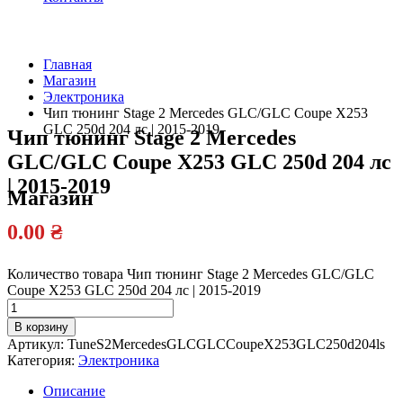
Главная
Магазин
Официальный
Электроника
дилер
Чип тюнинг Stage 2 Mercedes GLC/GLC Coupe X253
GLC 250d 204 лс | 2015-2019
Чип тюнинг Stage 2 Mercedes
GLC/GLC Coupe X253 GLC 250d 204 лс
| 2015-2019
Магазин
0.00
₴
Количество товара Чип тюнинг Stage 2 Mercedes GLC/GLC
Coupe X253 GLC 250d 204 лс | 2015-2019
В корзину
Артикул:
TuneS2MercedesGLCGLCCoupeX253GLC250d204ls
Категория:
Электроника
Описание