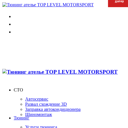
дилер
дилер
дилер
СТО
Автосервис
Развал схождение 3D
Заправка автокондиционера
Шиномонтаж
Тюнинг
Услуги тюнинга