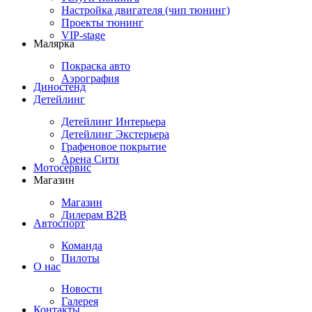
Настройка двигателя (чип тюнинг)
Проекты тюнинг
VIP-stage
Малярка
Покраска авто
Аэрография
Диностенд
Детейлинг
Детейлинг Интерьера
Детейлинг Экстерьера
Графеновое покрытие
Арена Сити
Мотосервис
Магазин
Магазин
Дилерам B2B
Автоспорт
Команда
Пилоты
О нас
Новости
Галерея
Контакты