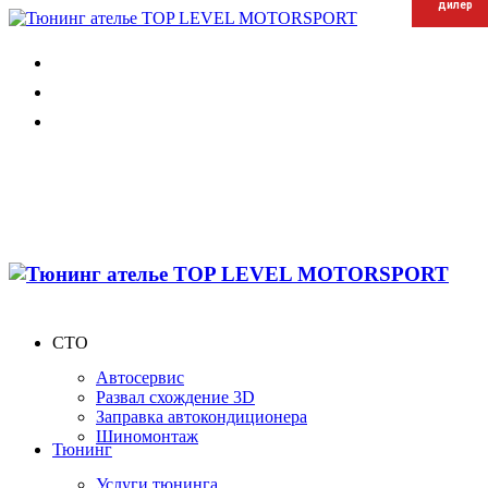
дилер
дилер
дилер
СТО
Автосервис
Развал схождение 3D
Заправка автокондиционера
Шиномонтаж
Тюнинг
Услуги тюнинга