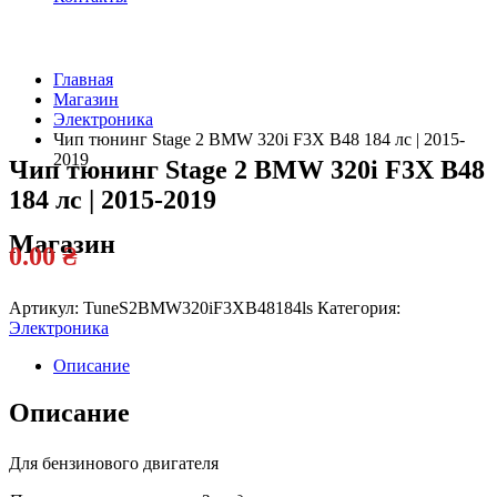
Главная
Магазин
Официальный
Электроника
дилер
Чип тюнинг Stage 2 BMW 320i F3X B48 184 лс | 2015-
2019
Чип тюнинг Stage 2 BMW 320i F3X B48
184 лс | 2015-2019
Магазин
0.00
₴
Артикул:
TuneS2BMW320iF3XB48184ls
Категория:
Электроника
Описание
Описание
Для бензинового двигателя