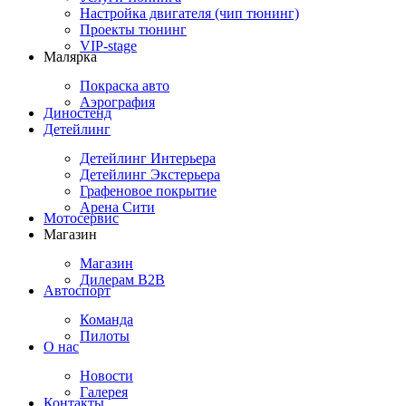
Настройка двигателя (чип тюнинг)
Проекты тюнинг
VIP-stage
Малярка
Покраска авто
Аэрография
Диностенд
Детейлинг
Детейлинг Интерьера
Детейлинг Экстерьера
Графеновое покрытие
Арена Сити
Мотосервис
Магазин
Магазин
Дилерам B2B
Автоспорт
Команда
Пилоты
О нас
Новости
Галерея
Контакты