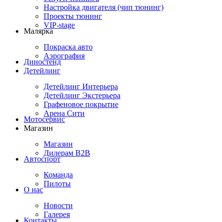
Настройка двигателя (чип тюнинг)
Проекты тюнинг
VIP-stage
Малярка
Покраска авто
Аэрография
Диностенд
Детейлинг
Детейлинг Интерьера
Детейлинг Экстерьера
Графеновое покрытие
Арена Сити
Мотосервис
Магазин
Магазин
Дилерам B2B
Автоспорт
Команда
Пилоты
О нас
Новости
Галерея
Контакты