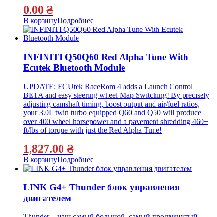
0.00
₴
В корзину
Подробнее
INFINITI Q50Q60 Red Alpha Tune With
Ecutek Bluetooth Module
UPDATE: ECUtek RaceRom 4 adds a Launch Control
BETA and easy steering wheel Map Switching! By precisely
adjusting camshaft timing, boost output and air/fuel ratios,
your 3.0L twin turbo equipped Q60 and Q50 will produce
over 400 wheel horsepower and a pavement shredding 460+
ft/lbs of torque with just the Red Alpha Tune!
1,827.00
₴
В корзину
Подробнее
LINK G4+ Thunder блок управления
двигателем
Thunder – наш самый большой, самый продвинутый