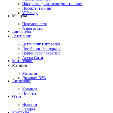
Настройка двигателя (чип тюнинг)
Проекты тюнинг
VIP-stage
Малярка
Покраска авто
Аэрография
Диностенд
Детейлинг
Детейлинг Интерьера
Детейлинг Экстерьера
Графеновое покрытие
Арена Сити
Мотосервис
Магазин
Магазин
Дилерам B2B
Автоспорт
Команда
Пилоты
О нас
Новости
Галерея
Контакты