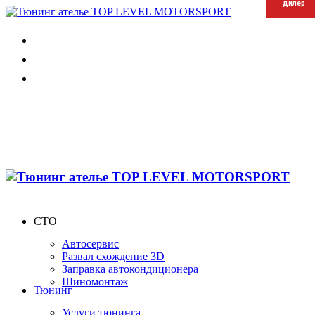
дилер
дилер
дилер
СТО
Автосервис
Развал схождение 3D
Заправка автокондиционера
Шиномонтаж
Тюнинг
Услуги тюнинга