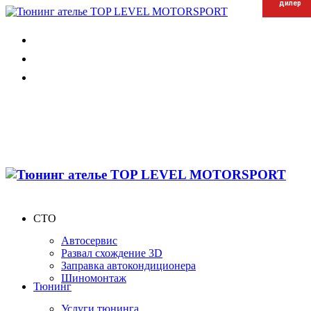
дилер
дилер
дилер
СТО
Автосервис
Развал схождение 3D
Заправка автокондиционера
Шиномонтаж
Тюнинг
Услуги тюнинга