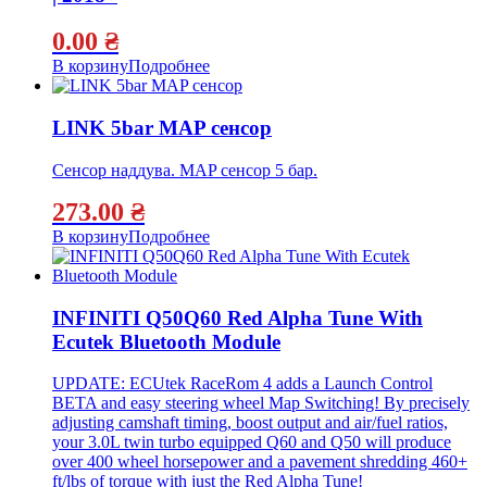
0.00
₴
В корзину
Подробнее
LINK 5bar MAP сенсор
Сенсор наддува. MAP сенсор 5 бар.
273.00
₴
В корзину
Подробнее
INFINITI Q50Q60 Red Alpha Tune With
Ecutek Bluetooth Module
UPDATE: ECUtek RaceRom 4 adds a Launch Control
BETA and easy steering wheel Map Switching! By precisely
adjusting camshaft timing, boost output and air/fuel ratios,
your 3.0L twin turbo equipped Q60 and Q50 will produce
over 400 wheel horsepower and a pavement shredding 460+
ft/lbs of torque with just the Red Alpha Tune!