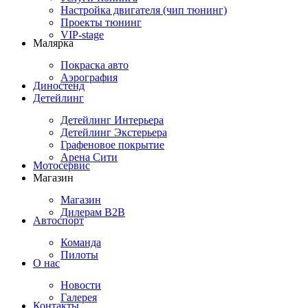
Настройка двигателя (чип тюнинг)
Проекты тюнинг
VIP-stage
Малярка
Покраска авто
Аэрография
Диностенд
Детейлинг
Детейлинг Интерьера
Детейлинг Экстерьера
Графеновое покрытие
Арена Сити
Мотосервис
Магазин
Магазин
Дилерам B2B
Автоспорт
Команда
Пилоты
О нас
Новости
Галерея
Контакты