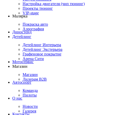
Настройка двигателя (чип тюнинг)
Проекты тюнинг
VIP-stage
Малярка
Покраска авто
Аэрография
Диностенд
Детейлинг
Детейлинг Интерьера
Детейлинг Экстерьера
Графеновое покрытие
Арена Сити
Мотосервис
Магазин
Магазин
Дилерам B2B
Автоспорт
Команда
Пилоты
О нас
Новости
Галерея
Контакты