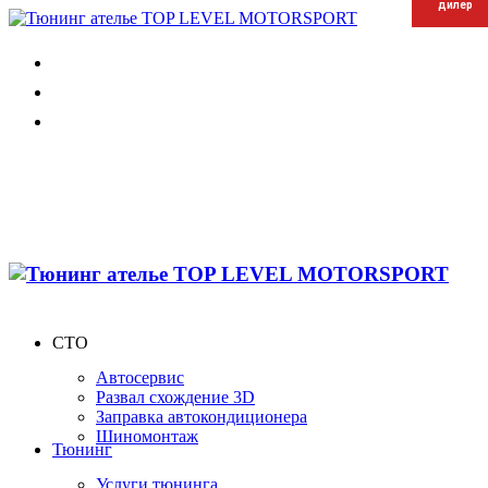
дилер
дилер
дилер
СТО
Автосервис
Развал схождение 3D
Заправка автокондиционера
Шиномонтаж
Тюнинг
Услуги тюнинга