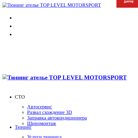
дилер
дилер
дилер
СТО
Автосервис
Развал схождение 3D
Заправка автокондиционера
Шиномонтаж
Тюнинг
Услуги тюнинга