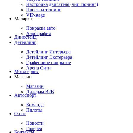
Настройка двигателя (чип тюнинг)
Проекты тюнинг
VIP-stage
Малярка
Покраска авто
Аэрография
Диностенд
Детейлинг
Детейлинг Интерьера
Детейлинг Экстерьера
Графеновое покрытие
Арена Сити
Мотосервис
Магазин
Магазин
Дилерам B2B
Автоспорт
Команда
Пилоты
О нас
Новости
Галерея
Контакты