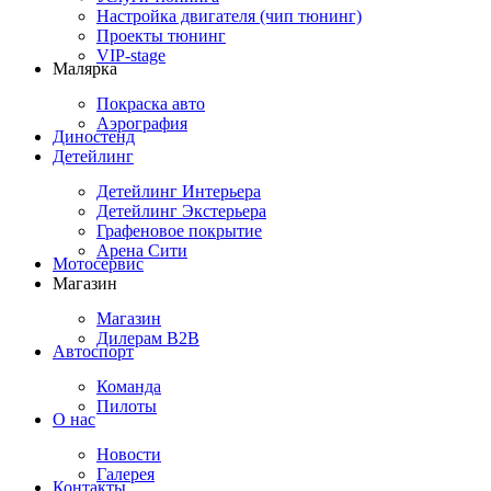
Настройка двигателя (чип тюнинг)
Проекты тюнинг
VIP-stage
Малярка
Покраска авто
Аэрография
Диностенд
Детейлинг
Детейлинг Интерьера
Детейлинг Экстерьера
Графеновое покрытие
Арена Сити
Мотосервис
Магазин
Магазин
Дилерам B2B
Автоспорт
Команда
Пилоты
О нас
Новости
Галерея
Контакты