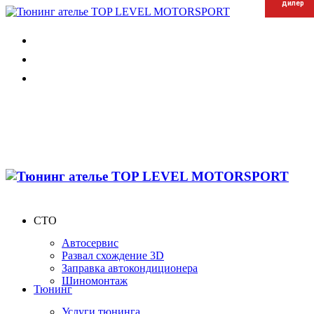
дилер
дилер
дилер
СТО
Автосервис
Развал схождение 3D
Заправка автокондиционера
Шиномонтаж
Тюнинг
Услуги тюнинга