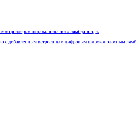
онтроллером широкополосного лямбда зонда.
, но с добавленным встроенным цифровым широкополосным лямб