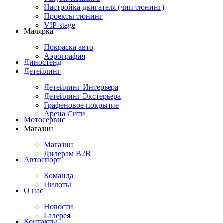
Настройка двигателя (чип тюнинг)
Проекты тюнинг
VIP-stage
Малярка
Покраска авто
Аэрография
Диностенд
Детейлинг
Детейлинг Интерьера
Детейлинг Экстерьера
Графеновое покрытие
Арена Сити
Мотосервис
Магазин
Магазин
Дилерам B2B
Автоспорт
Команда
Пилоты
О нас
Новости
Галерея
Контакты