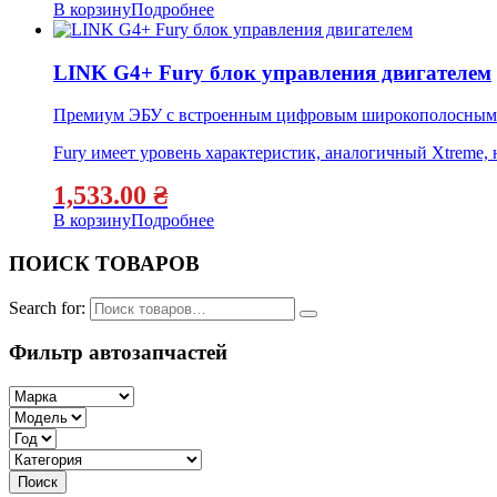
В корзину
Подробнее
LINK G4+ Fury блок управления двигателем
Премиум ЭБУ с встроенным цифровым широкополосным к
Fury имеет уровень характеристик, аналогичный Xtreme
1,533.00
₴
В корзину
Подробнее
ПОИСК ТОВАРОВ
Search for:
Фильтр автозапчастей