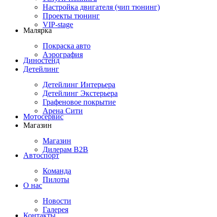
Настройка двигателя (чип тюнинг)
Проекты тюнинг
VIP-stage
Малярка
Покраска авто
Аэрография
Диностенд
Детейлинг
Детейлинг Интерьера
Детейлинг Экстерьера
Графеновое покрытие
Арена Сити
Мотосервис
Магазин
Магазин
Дилерам B2B
Автоспорт
Команда
Пилоты
О нас
Новости
Галерея
Контакты