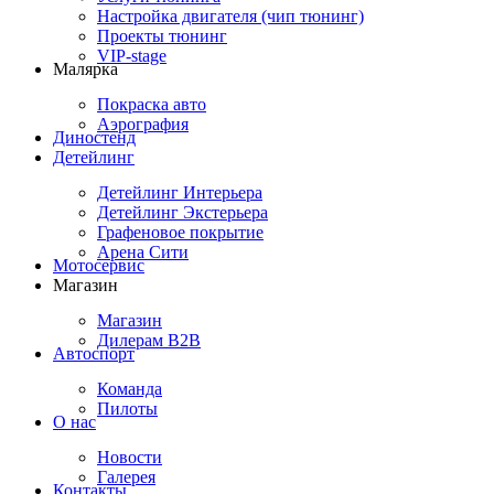
Настройка двигателя (чип тюнинг)
Проекты тюнинг
VIP-stage
Малярка
Покраска авто
Аэрография
Диностенд
Детейлинг
Детейлинг Интерьера
Детейлинг Экстерьера
Графеновое покрытие
Арена Сити
Мотосервис
Магазин
Магазин
Дилерам B2B
Автоспорт
Команда
Пилоты
О нас
Новости
Галерея
Контакты