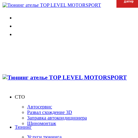
дилер
дилер
дилер
СТО
Автосервис
Развал схождение 3D
Заправка автокондиционера
Шиномонтаж
Тюнинг
Услуги тюнинга