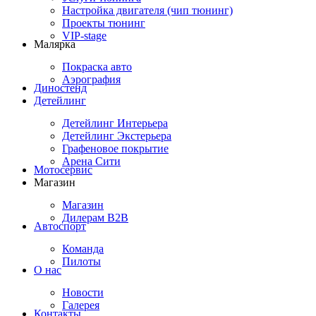
Настройка двигателя (чип тюнинг)
Проекты тюнинг
VIP-stage
Малярка
Покраска авто
Аэрография
Диностенд
Детейлинг
Детейлинг Интерьера
Детейлинг Экстерьера
Графеновое покрытие
Арена Сити
Мотосервис
Магазин
Магазин
Дилерам B2B
Автоспорт
Команда
Пилоты
О нас
Новости
Галерея
Контакты