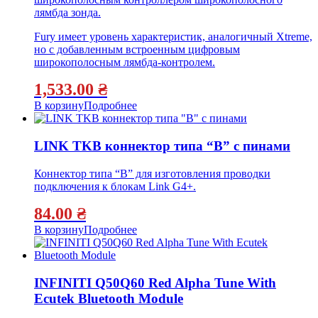
лямбда зонда.
Fury имеет уровень характеристик, аналогичный Xtreme,
но с добавленным встроенным цифровым
широкополосным лямбда-контролем.
1,533.00
₴
В корзину
Подробнее
LINK TKB коннектор типа “B” с пинами
Коннектор типа “B” для изготовления проводки
подключения к блокам Link G4+.
84.00
₴
В корзину
Подробнее
INFINITI Q50Q60 Red Alpha Tune With
Ecutek Bluetooth Module