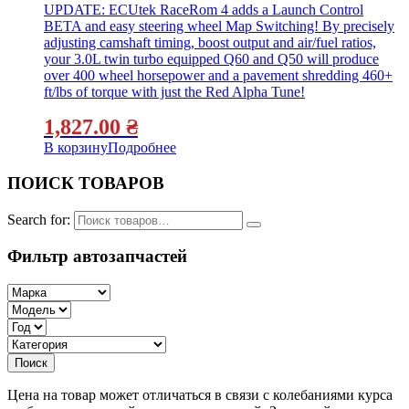
UPDATE: ECUtek RaceRom 4 adds a Launch Control
BETA and easy steering wheel Map Switching! By precisely
adjusting camshaft timing, boost output and air/fuel ratios,
your 3.0L twin turbo equipped Q60 and Q50 will produce
over 400 wheel horsepower and a pavement shredding 460+
ft/lbs of torque with just the Red Alpha Tune!
1,827.00
₴
В корзину
Подробнее
ПОИСК ТОВАРОВ
Search for:
Фильтр автозапчастей
Цена на товар может отличаться в связи с колебаниями курса