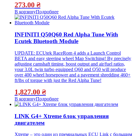
273.00
₴
В корзину
Подробнее
INFINITI Q50Q60 Red Alpha Tune With
Ecutek Bluetooth Module
UPDATE: ECUtek RaceRom 4 adds a Launch Control
BETA and easy steering wheel Map Switching! By precisely
adjusting camshaft timing, boost output and air/fuel ratios,
your 3.0L twin turbo equipped Q60 and Q50 will produce
over 400 wheel horsepower and a pavement shredding 460+
ft/lbs of torque with just the Red Alpha Tune!
1,827.00
₴
В корзину
Подробнее
LINK G4+ Xtreme блок управления
двигателем
Xtreme – это один из премиальных ECU Link с большим