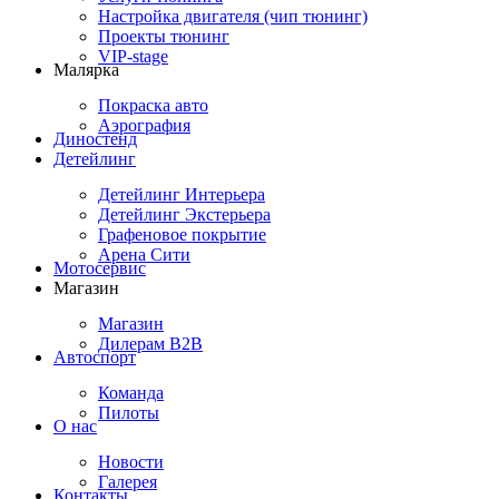
Настройка двигателя (чип тюнинг)
Проекты тюнинг
VIP-stage
Малярка
Покраска авто
Аэрография
Диностенд
Детейлинг
Детейлинг Интерьера
Детейлинг Экстерьера
Графеновое покрытие
Арена Сити
Мотосервис
Магазин
Магазин
Дилерам B2B
Автоспорт
Команда
Пилоты
О нас
Новости
Галерея
Контакты