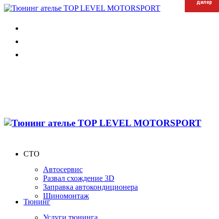
дилер
дилер
дилер
СТО
Автосервис
Развал схождение 3D
Заправка автокондиционера
Шиномонтаж
Тюнинг
Услуги тюнинга