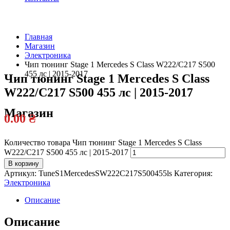
Главная
Магазин
Официальный
Электроника
дилер
Чип тюнинг Stage 1 Mercedes S Class W222/C217 S500
455 лс | 2015-2017
Чип тюнинг Stage 1 Mercedes S Class
W222/C217 S500 455 лс | 2015-2017
Магазин
0.00
₴
Количество товара Чип тюнинг Stage 1 Mercedes S Class
W222/C217 S500 455 лс | 2015-2017
В корзину
Артикул:
TuneS1MercedesSW222C217S500455ls
Категория:
Электроника
Описание
Описание