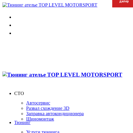
дилер
дилер
дилер
СТО
Автосервис
Развал схождение 3D
Заправка автокондиционера
Шиномонтаж
Тюнинг
Услуги тюнинга