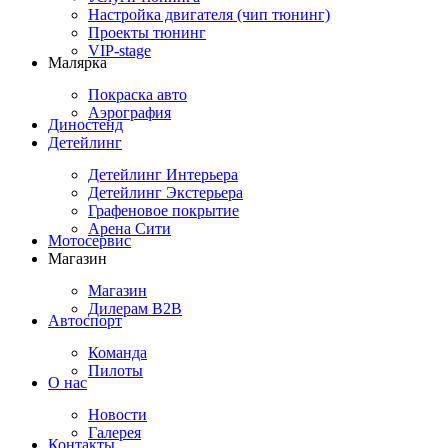
Настройка двигателя (чип тюнинг)
Проекты тюнинг
VIP-stage
Малярка
Покраска авто
Аэрография
Диностенд
Детейлинг
Детейлинг Интерьера
Детейлинг Экстерьера
Графеновое покрытие
Арена Сити
Мотосервис
Магазин
Магазин
Дилерам B2B
Автоспорт
Команда
Пилоты
О нас
Новости
Галерея
Контакты