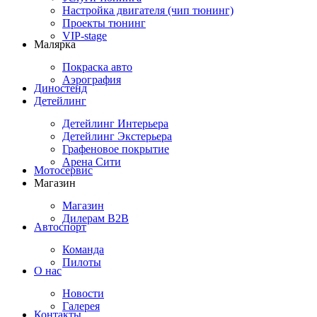
Настройка двигателя (чип тюнинг)
Проекты тюнинг
VIP-stage
Малярка
Покраска авто
Аэрография
Диностенд
Детейлинг
Детейлинг Интерьера
Детейлинг Экстерьера
Графеновое покрытие
Арена Сити
Мотосервис
Магазин
Магазин
Дилерам B2B
Автоспорт
Команда
Пилоты
О нас
Новости
Галерея
Контакты