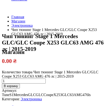
Главная
Магазин
Официальный
Электроника
дилер
Чип тюнинг Stage 1 Mercedes GLC/GLC Coupe X253
GLC63 AMG 476 лс | 2015-2019
Чип тюнинг Stage 1 Mercedes
GLC/GLC Coupe X253 GLC63 AMG 476
лс | 2015-2019
Магазин
0.00
₴
Количество товара Чип тюнинг Stage 1 Mercedes GLC/GLC
Coupe X253 GLC63 AMG 476 лс | 2015-2019
В корзину
Артикул:
TuneS1MercedesGLCGLCCoupeX253GLC63AMG476ls
Категория:
Электроника