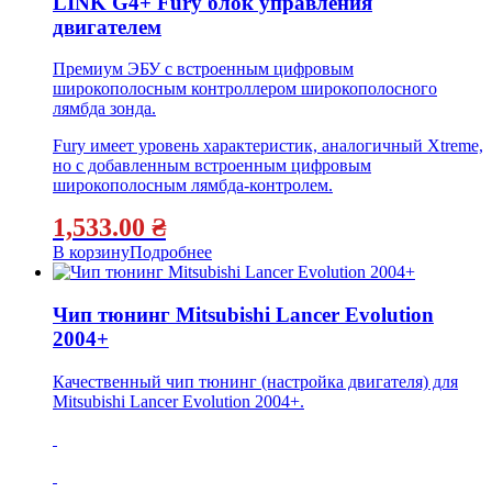
LINK G4+ Fury блок управления
двигателем
Премиум ЭБУ с встроенным цифровым
широкополосным контроллером широкополосного
лямбда зонда.
Fury имеет уровень характеристик, аналогичный Xtreme,
но с добавленным встроенным цифровым
широкополосным лямбда-контролем.
1,533.00
₴
В корзину
Подробнее
Чип тюнинг Mitsubishi Lancer Evolution
2004+
Качественный чип тюнинг (настройка двигателя) для
Mitsubishi Lancer Evolution 2004+.