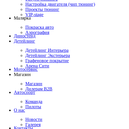
Настройка двигателя (чип тюнинг)
Проекты тюнинг
VIP-stage
Малярка
Покраска авто
Аэрография
Диностенд
Детейлинг
Детейлинг Интерьера
Детейлинг Экстерьера
Графеновое покрытие
Арена Сити
Мотосервис
Магазин
Магазин
Дилерам B2B
Автоспорт
Команда
Пилоты
О нас
Новости
Галерея
Контакты