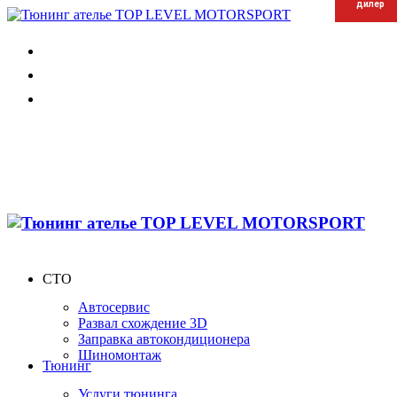
дилер
дилер
дилер
СТО
Автосервис
Развал схождение 3D
Заправка автокондиционера
Шиномонтаж
Тюнинг
Услуги тюнинга