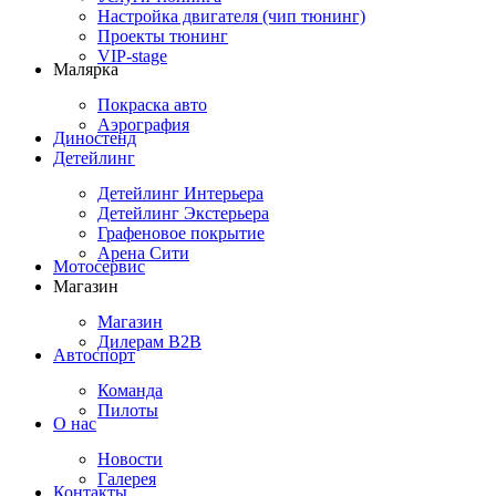
Настройка двигателя (чип тюнинг)
Проекты тюнинг
VIP-stage
Малярка
Покраска авто
Аэрография
Диностенд
Детейлинг
Детейлинг Интерьера
Детейлинг Экстерьера
Графеновое покрытие
Арена Сити
Мотосервис
Магазин
Магазин
Дилерам B2B
Автоспорт
Команда
Пилоты
О нас
Новости
Галерея
Контакты