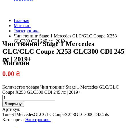
Главная
Магазин
Официальный
Электроника
дилер
Чип тюнинг Stage 1 Mercedes GLC/GLC Coupe X253
GLC300 CDI 245 лс | 2019+
Чип тюнинг Stage 1 Mercedes
GLC/GLC Coupe X253 GLC300 CDI 245
лс | 2019+
Магазин
0.00
₴
Количество товара Чип тюнинг Stage 1 Mercedes GLC/GLC
Coupe X253 GLC300 CDI 245 лс | 2019+
В корзину
Артикул:
TuneS1MercedesGLCGLCCoupeX253GLC300CDI245ls
Категория:
Электроника