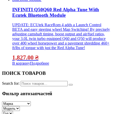
INFINITI Q50Q60 Red Alpha Tune With
Ecutek Bluetooth Module
UPDATE: ECUtek RaceRom 4 adds a Launch Control
BETA and easy steering wheel Map Switching! By precisely
adjusting camshaft timing, boost output and air/fuel ratios,
your 3.0L twin turbo equipped Q60 and Q50 will produce
over 400 wheel horsepower and a pavement shredding 460+
ft/lbs of torque with just the Red Alpha Tune!
1,827.00
₴
В корзину
Подробнее
ПОИСК ТОВАРОВ
Search for:
Фильтр автозапчастей