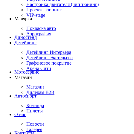
Настройка двигателя (чип тюнинг)
Проекты тюнинг
VIP-stage
Малярка
Покраска авто
Аэрография
Диностенд
Детейлинг
Детейлинг Интерьера
Детейлинг Экстерьера
Графеновое покрытие
Арена Сити
Мотосервис
Магазин
Магазин
Дилерам B2B
Автоспорт
Команда
Пилоты
О нас
Новости
Галерея
Контакты