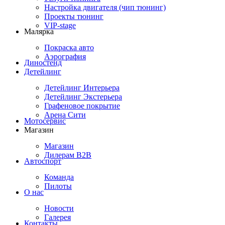
Настройка двигателя (чип тюнинг)
Проекты тюнинг
VIP-stage
Малярка
Покраска авто
Аэрография
Диностенд
Детейлинг
Детейлинг Интерьера
Детейлинг Экстерьера
Графеновое покрытие
Арена Сити
Мотосервис
Магазин
Магазин
Дилерам B2B
Автоспорт
Команда
Пилоты
О нас
Новости
Галерея
Контакты