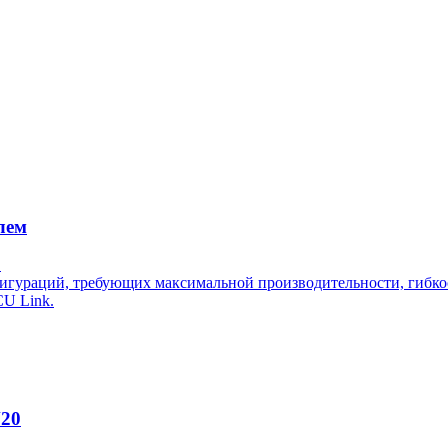
лем
.
гураций, требующих максимальной производительности, гибкост
CU Link.
N20