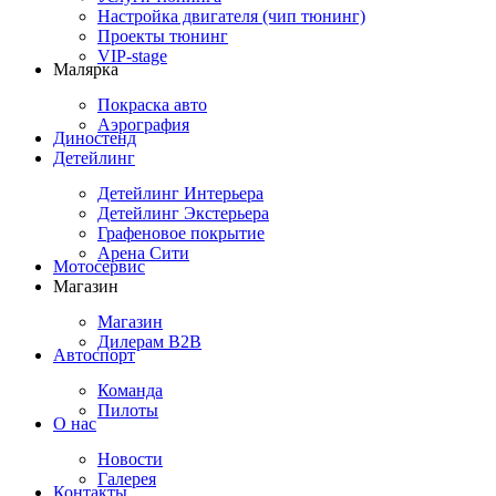
Настройка двигателя (чип тюнинг)
Проекты тюнинг
VIP-stage
Малярка
Покраска авто
Аэрография
Диностенд
Детейлинг
Детейлинг Интерьера
Детейлинг Экстерьера
Графеновое покрытие
Арена Сити
Мотосервис
Магазин
Магазин
Дилерам B2B
Автоспорт
Команда
Пилоты
О нас
Новости
Галерея
Контакты