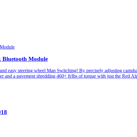
 Bluetooth Module
y steering wheel Map Switching! By precisely adjusting camshaft tim
 and a pavement shredding 460+ ft/lbs of torque with just the Red Al
018