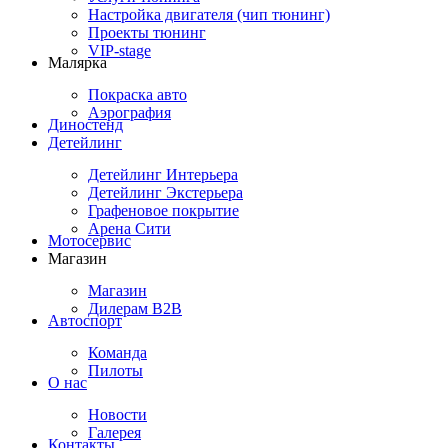
Настройка двигателя (чип тюнинг)
Проекты тюнинг
VIP-stage
Малярка
Покраска авто
Аэрография
Диностенд
Детейлинг
Детейлинг Интерьера
Детейлинг Экстерьера
Графеновое покрытие
Арена Сити
Мотосервис
Магазин
Магазин
Дилерам B2B
Автоспорт
Команда
Пилоты
О нас
Новости
Галерея
Контакты