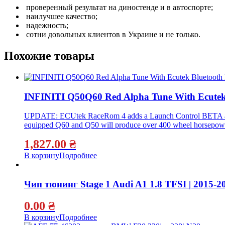
проверенный результат на диностенде и в автоспорте;
наилучшее качество;
надежность;
сотни довольных клиентов в Украине и не только.
Похожие товары
INFINITI Q50Q60 Red Alpha Tune With Ecutek
UPDATE: ECUtek RaceRom 4 adds a Launch Control BETA and eas
equipped Q60 and Q50 will produce over 400 wheel horsepower
1,827.00
₴
В корзину
Подробнее
Чип тюнинг Stage 1 Audi A1 1.8 TFSI | 2015-2
0.00
₴
В корзину
Подробнее